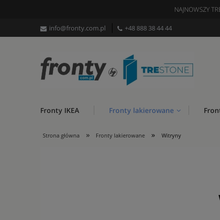
NAJNOWSZY TR
info@fronty.com.pl
+48 888 38 44 44
Fronty IKEA
Fronty lakierowane
Fron
»
»
Strona główna
Fronty lakierowane
Witryny