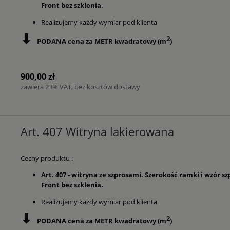
Front bez szklenia.
Realizujemy każdy wymiar pod klienta
⬇
2
PODANA cena za METR kwadratowy (m
)
900,00 zł
zawiera 23% VAT, bez kosztów dostawy
Art. 407 Witryna lakierowana
Cechy produktu :
Art. 407 - witryna ze szprosami. Szerokość ramki i wzór
Front bez szklenia.
Realizujemy każdy wymiar pod klienta
⬇
2
PODANA cena za METR kwadratowy (m
)