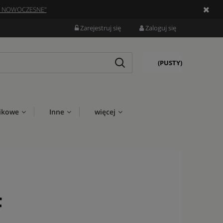
Y NOWOCZESNE"
Zarejestruj się
Zaloguj się
(PUSTY)
ikowe
Inne
więcej
F