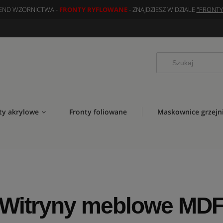
END WZORNICTWA -
FRONTY RYFLOWANE
- ZNAJDZIESZ W DZIALE
"FRONT
ty akrylowe
Fronty foliowane
Maskownice grzejn
Witryny meblowe MD