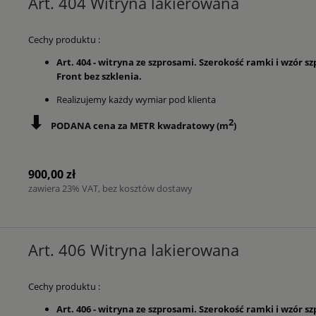
Art. 404 Witryna lakierowana
Cechy produktu :
Art. 404 - witryna ze szprosami. Szerokość ramki i wzór
Front bez szklenia.
Realizujemy każdy wymiar pod klienta
⬇
2
PODANA cena za METR kwadratowy (m
)
900,00 zł
zawiera 23% VAT, bez kosztów dostawy
Art. 406 Witryna lakierowana
Cechy produktu :
Art. 406 - witryna ze szprosami. Szerokość ramki i wzór