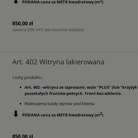
⬇
2
PODANA cena za METR kwadratowy (m
)
850,00 zł
zawiera 23% VAT, bez kosztów dostawy
Art. 402 Witryna lakierowana
Cechy produktu :
Art. 402 - witryna ze szprosami, wzór "PLUS" (lub "krzyż
pozostałych frontów pełnych. Front bez szklenia.
Realizujemy każdy wymiar pod klienta
⬇
2
PODANA cena za METR kwadratowy (m
)
850,00 zł