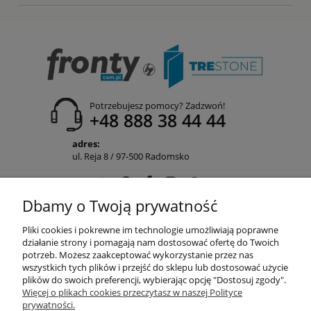
Potrzebujesz pomocy? Zadzwoń!
+48 888 38 44 44
adres:
ul. Reja 8 / 97-500 Radomsko
Dbamy o Twoją prywatność
POMOC
Pliki cookies i pokrewne im technologie umożliwiają poprawne
działanie strony i pomagają nam dostosować ofertę do Twoich
potrzeb. Możesz zaakceptować wykorzystanie przez nas
wszystkich tych plików i przejść do sklepu lub dostosować użycie
MOJE KONTO
plików do swoich preferencji, wybierając opcję "Dostosuj zgody".
Więcej o plikach cookies przeczytasz w naszej Polityce
prywatności.