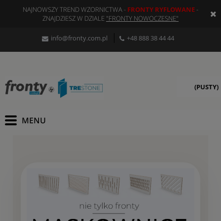
NAJNOWSZY TREND WZORNICTWA -
FRONTY RYFLOWANE
-
ZNAJDZIESZ W DZIALE
"FRONTY NOWOCZESNE"
info@fronty.com.pl
+48 888 38 44 44
(PUSTY)