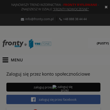
NAJNOWSZY TREND WZORNICTWA -
FRONTY RYFLOWANE
-
ZNAJDZIESZ W DZIALE
"FRONTY NOWOCZESNE"
info@fronty.com.pl
+48 888 38 44 44
(PUSTY)
Zaloguj się przez konto społecznościowe
zaloguj przez
zaloguj się przez facebook