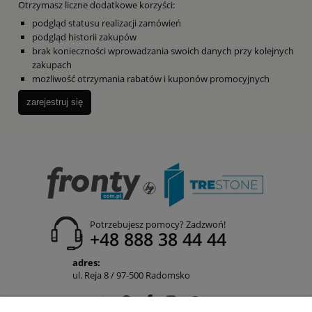
Otrzymasz liczne dodatkowe korzyści:
podgląd statusu realizacji zamówień
podgląd historii zakupów
brak konieczności wprowadzania swoich danych przy kolejnych
zakupach
możliwość otrzymania rabatów i kuponów promocyjnych
zarejestruj się
Potrzebujesz pomocy? Zadzwoń!
+48 888 38 44 44
adres:
ul. Reja 8 / 97-500 Radomsko