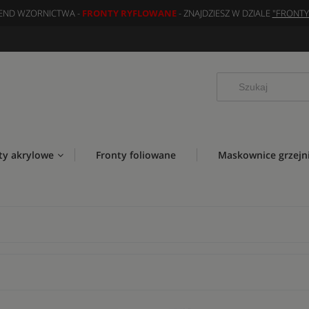
END WZORNICTWA -
FRONTY RYFLOWANE
- ZNAJDZIESZ W DZIALE
"FRONT
ty akrylowe
Fronty foliowane
Maskownice grzejn