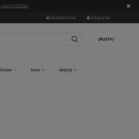
Y NOWOCZESNE"
Zarejestruj się
Zaloguj się
(PUSTY)
ikowe
Inne
więcej