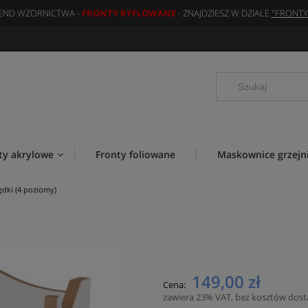
END WZORNICTWA -
FRONTY RYFLOWANE
- ZNAJDZIESZ W DZIALE
"FRONT
ty akrylowe
Fronty foliowane
Maskownice grzejn
dki (4 poziomy)
149,00 zł
Cena:
zawiera 23% VAT, bez kosztów dos