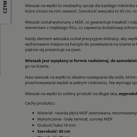
Wieszak na wędki to niezbędny sprzęt dla każdego miłośnika 
które chcesz na nim zawiesić. Szerokość wieszaka to 65 cm, c
Wieszak został wykonany z MDF, co gwarantuje trwałość i odpo
elementem z miękkiego filcu, co zapewnia dodatkową ochronę
Każdy element wieszaka został precyzyjnie dobrany, aby wędk
wyfrezowane miejsce na haczyki do powieszenia na ścianie w ta
pięknie się prezentuje na żywo.
Wieszak jest wysyłany w formie rozłożonej, do samodzi
go na ścianie.
Nasz wieszak na wędki to idealne rozwiązanie dla osób, któr
przechowywanie wędek w pełnym rozłożeniu. Nie wymaga specj
Wieszak na wędki to solidny produkt na długie lata,
wyprodu
Cechy produktu :
Materiał - twarda płyta MDF atestowana, renomowany
Wykończenie - biały laminat, surowy MDF
Grubość haka 18 mm
Szerokość: 65 cm