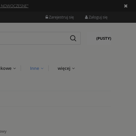
Y NOWOCZESNE"
Zarejestruj się
Zaloguj się
(PUSTY)
ikowe
Inne
więcej
tawy