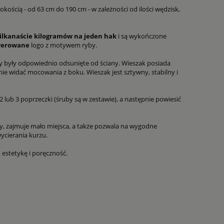
sokością - od 63 cm do 190 cm - w zależności od ilości wędzisk,
ilkanaście kilogramów na jeden hak
i są wykończone
werowane
logo z motywem ryby.
by były odpowiednio odsunięte od ściany. Wieszak posiada
nie widać mocowania z boku. Wieszak jest sztywny, stabilny i
 lub 3 poprzeczki (śruby są w zestawie), a następnie powiesić
ny, zajmuje mało miejsca, a także pozwala na wygodne
ycierania kurzu.
 estetykę i poręczność.