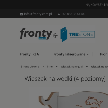
NAJNOWSZY TR
info@fronty.com.pl
+48 888 38 44 44
Fronty IKEA
Fronty lakierowane
Fron
»
»
»
Strona główna
Inne
Wieszak na wędki
Wieszak na wę
Wieszak na wędki (4 poziomy)